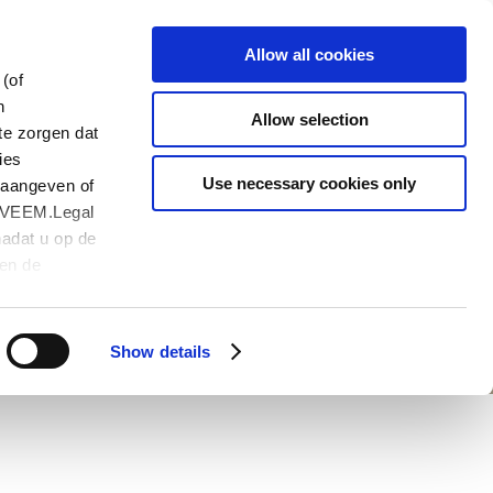
CS
Allow all cookies
(of
n
Allow selection
te zorgen dat
ies
Use necessary cookies only
 aangeven of
ším případem
?
. VEEM.Legal
nadat u op de
een de
endelijke
Show details
s) on this
mprove the
. More
tatement
.
evant