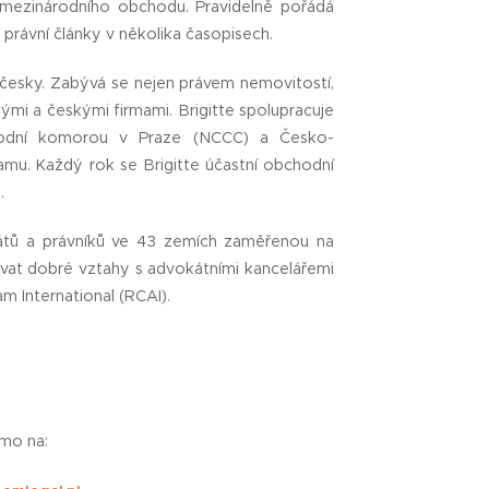
 mezinárodního obchodu. Pravidelně pořádá
 právní články v několika časopisech.
 česky. Zabývá se nejen právem nemovitostí,
mi a českými firmami. Brigitte spolupracuje
hodní komorou v Praze (NCCC) a Česko-
u. Každý rok se Brigitte účastní obchodní
.
kátů a právníků ve 43 zemích zaměřenou na
udovat dobré vztahy s advokátními kancelářemi
m International (RCAI).
ímo na: