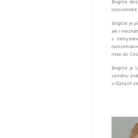
Brigitte do
nizozemské a
Brigitte je
ale i mezin
s Velvysla
nizozemskou
mise do Česk
Brigitte je
výměnu znalo
v různých ze