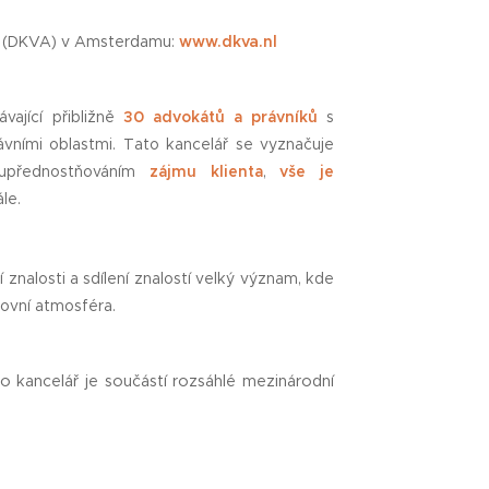
en (DKVA) v Amsterdamu:
www.dkva.nl
vající přibližně
30 advokátů a právníků
s
právními oblastmi. Tato kancelář se vyznačuje
, upřednostňováním
zájmu klienta
,
vše je
le.
znalosti a sdílení znalostí velký význam, kde
covní atmosféra.
 kancelář je součástí rozsáhlé mezinárodní