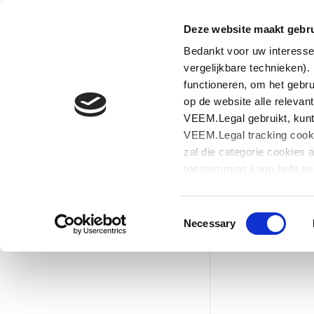
Deze website maakt gebru
Bedankt voor uw interess
vergelijkbare technieken)
functioneren, om het gebr
op de website alle releva
VEEM.Legal gebruikt, kunt
VEEM.Legal tracking cooki
zal die categorie cookies 
toestemming knop hebt gekl
cookies plaatsen die nodig
manier de gegevens te an
Consent
Necessary
Selection
Thank you for your intere
website. These cookies are
use of this website, and t
information about which c
Below you can indicate wh