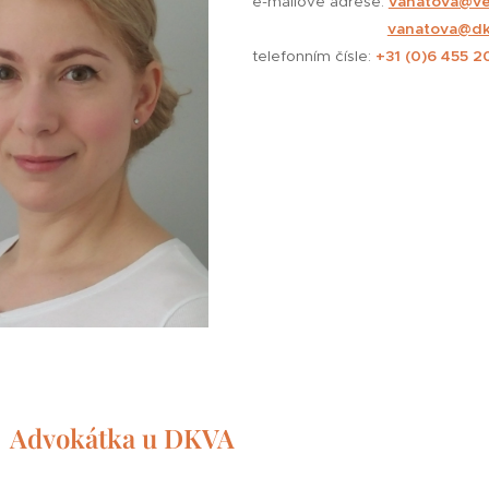
e-mailové adrese:
vanatova@ve
vanatova@dk
telefonním čísle:
+31 (0)6 455 2
Advokátka u DKVA