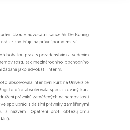
nd only after
only place the
friendly
e právničkou v advokátní kanceláři De Koning
erá se zaměřuje na právní poradenství.
Má bohatou praxi s poradenstvím a vedením
a nemovitostí, tak mezinárodního obchodního
lmi žádaná jako advokát
i interim.
o absolvovala intenzivní kurz na Univerzitě
rigitte dále absolvovala specializovaný kurz
družení právníků zaměřených na nemovitosti
Ve spolupráci s dalšími právníky zaměřenými
u s názvem "Opatření proti obtěžujícímu
dání).