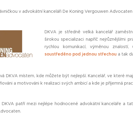
 právničkou v advokátní kanceláři De Koning Vergouwen Advocat
DKVA je středně velká kancelář zaměstná
širokou specializaci napříč nejrůznějšími 
rychlou komunikací, výměnou znalostí
soustředěno pod jednou střechou
a tak dá
ývá DKVA místem, kde můžete být nejlepší. Kancelář, ve které mají 
eňováni a motivováni k realizaci svých ambicí a kde je příjemná pra
DKVA patří mezi nejlépe hodnocené advokátní kanceláře a tato
 Advocaten.