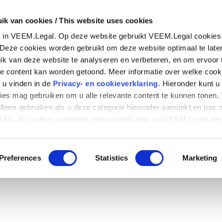
ik van cookies / This website uses cookies
e in VEEM.Legal. Op deze website gebruikt VEEM.Legal cookies 
. Deze cookies worden gebruikt om deze website optimaal te late
uik van deze website te analyseren en verbeteren, en om ervoor 
nte content kan worden getoond. Meer informatie over welke cook
 u vinden in de
Privacy- en cookieverklaring
. Hieronder kunt u
Sedíte v klidu s Va
es mag gebruiken om u alle relevante content te kunnen tonen
alleen gebruiken als u deze categorie hieronder aanvinkt en pas 
ikt. Als u deze categorie niet aanvinkt dan zal VEEM.Legal all
 zijn om deze website te laten functioneren en op een privacyvri
alyseren.
Preferences
Statistics
Marketing
st in VEEM.Legal. VEEM.Legal uses cookies (or similar technique
 used to make the website function optimally, to analyse and i
o ensure that all relevant content can be displayed on the website
ookies VEEM.Legal uses can be found in the
Privacy- cookie s
ether VEEM.Legal may use tracking cookies to show you all rel