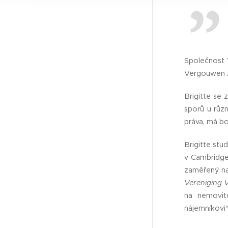
content. VEEM.Legal will on
you have clicked the permi
cookies that are necessary 
manner.
Společnost V
Vergouwen Ad
Brigitte se
sporů u růz
práva, má bo
Brigitte stu
v Cambridge 
zaměřený na
Vereniging 
na nemovit
nájemníkovi"