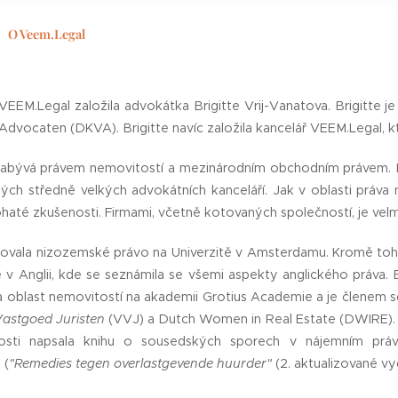
ly use that category of cookies if you tick this category below a
ssion button. If you do not click this category, VEEM.Legal will 
O Veem.Legal
for this website to function and to analyse the data in a privacy-
EEM.Legal založila advokátka Brigitte Vrij-Vanatova. Brigitte j
vocaten (DKVA). Brigitte navíc založila kancelář VEEM.Legal, kt
 zabývá právem nemovitostí a mezinárodním obchodním právem. 
ných středně velkých advokátních kanceláří. Jak v oblasti práv
haté zkušenosti. Firmami, včetně kotovaných společností, je ve
dovala nizozemské právo na Univerzitě v Amsterdamu. Kromě tohot
v Anglii, kde se seznámila se všemi aspekty anglického práva. B
 oblast nemovitostí na akademii Grotius Academie a je členem s
Vastgoed Juristen
(VVJ) a Dutch Women in Real Estate (DWIRE). 
osti napsala knihu o sousedských sporech v nájemním práv
 (
"Remedies tegen overlastgevende huurder"
(2. aktualizované vy