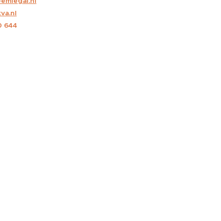
emlegal.nl
va.nl
0 644