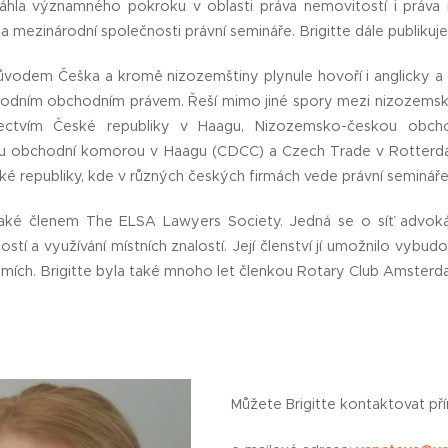
sáhla významného pokroku v oblasti práva nemovitostí i práva
 mezinárodní společnosti právní semináře. Brigitte dále publikuje
 původem Češka a kromě nizozemštiny plynule hovoří i anglicky a
árodním obchodním právem. Řeší mimo jiné spory mezi nizozemský
nectvím České republiky v Haagu, Nizozemsko-českou obc
 obchodní komorou v Haagu (CDCC) a Czech Trade v Rotterdam
é republiky, kde v různých českých firmách vede právní semináře
 také členem The ELSA Lawyers Society. Jedná se o síť advo
stí a využívání místních znalostí. Její členství jí umožnilo vyb
mích. Brigitte byla také mnoho let členkou Rotary Club Amsterda
Můžete Brigitte kontaktovat př